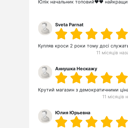
Юлік начальник топовий❤️❤️ найкращи
Sveta Parnat
Купляв кроси 2 роки тому досі служат
11 місяців наз
Аннушка Нескажу
Крутий магазин з демократичними цін
11 місяців 
Юлия Юрьевна