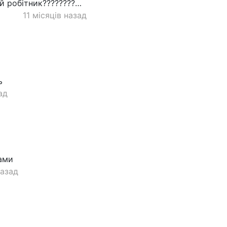
й робітник????????…
11 місяців назад
ь
ад
ами
назад