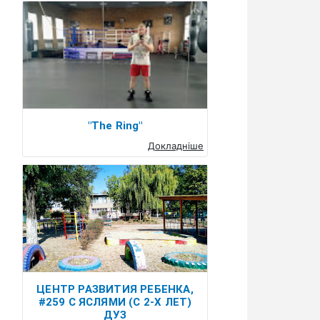
"The Ring"
Докладніше
ЦЕНТР РАЗВИТИЯ РЕБЕНКА,
#259 С ЯСЛЯМИ (С 2-Х ЛЕТ)
ДУЗ