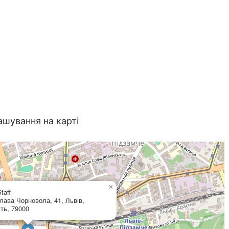
ашування на карті
×
taff
лава Чорновола, 41, Львів,
ть, 79000