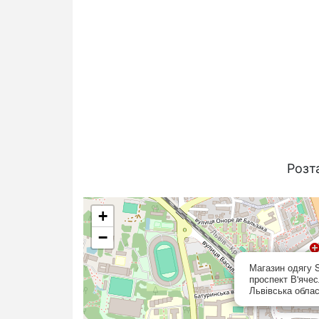
Розт
+
−
Магазин одягу S
проспект В'ячес
Львівська облас