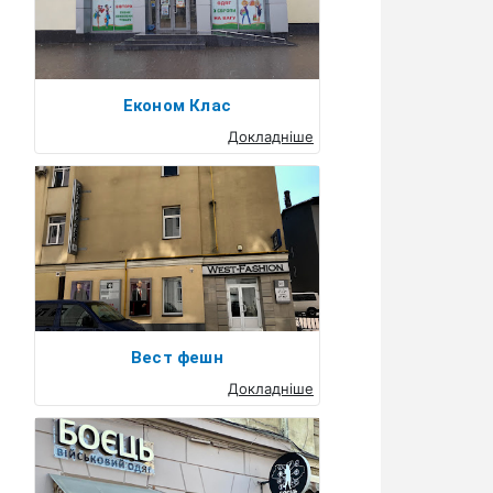
Економ Клас
Докладніше
Вест фешн
Докладніше