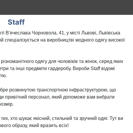
Staff
ті В'ячеслава Чорновола, 41, у місті Львові, Львівська
ий спеціалізується на виробництві модного одягу високої
 різноманітного одягу для чоловіків та жінок, серед яких
етри та інші предмети гардеробу. Вироби Staff відомі
тю.
добре розвинутою транспортною інфраструктурою, що
жди привітний персонал, який допоможе вам вибрати
озмір.
 тих, хто шукає якісний, стильний та зручний одяг. Тут ви
вого образу, який вразить всіх!